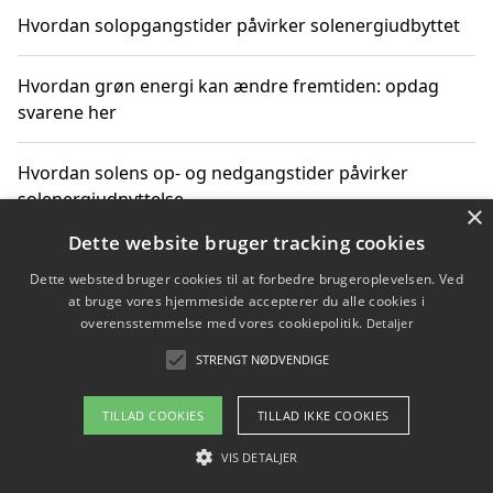
Hvordan solopgangstider påvirker solenergiudbyttet
Hvordan grøn energi kan ændre fremtiden: opdag
svarene her
Hvordan solens op- og nedgangstider påvirker
solenergiudnyttelse
×
Dette website bruger tracking cookies
Hvordan du får svar på energispørgsmål om
Dette websted bruger cookies til at forbedre brugeroplevelsen. Ved
vedvarende energikilder
at bruge vores hjemmeside accepterer du alle cookies i
overensstemmelse med vores cookiepolitik.
Detaljer
STRENGT NØDVENDIGE
Copyright 2026 - Pilanto Aps
TILLAD COOKIES
TILLAD IKKE COOKIES
Om / kontakt
Blog
Betingelser
VIS DETALJER