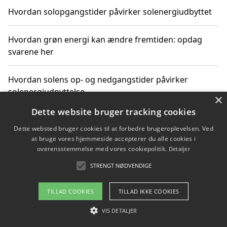
Hvordan solopgangstider påvirker solenergiudbyttet
Hvordan grøn energi kan ændre fremtiden: opdag
svarene her
Hvordan solens op- og nedgangstider påvirker
solenergiudnyttelse
×
Dette website bruger tracking cookies
Hvordan du får svar på energispørgsmål om
Dette websted bruger cookies til at forbedre brugeroplevelsen. Ved
vedvarende energikilder
at bruge vores hjemmeside accepterer du alle cookies i
overensstemmelse med vores cookiepolitik.
Detaljer
STRENGT NØDVENDIGE
Copyright 2026 - Pilanto Aps
TILLAD COOKIES
TILLAD IKKE COOKIES
Om / kontakt
Blog
Betingelser
VIS DETALJER