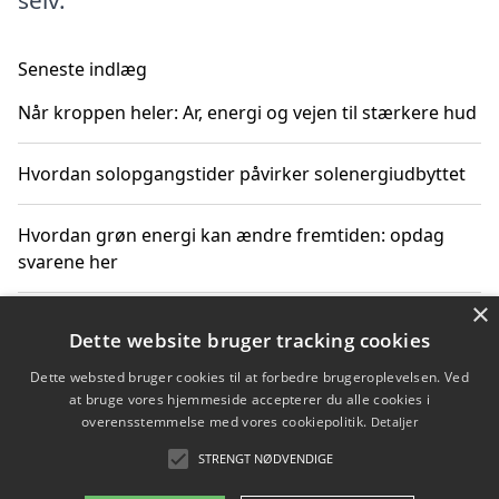
selv.
Seneste indlæg
Når kroppen heler: Ar, energi og vejen til stærkere hud
Hvordan solopgangstider påvirker solenergiudbyttet
Hvordan grøn energi kan ændre fremtiden: opdag
svarene her
×
Hvordan solens op- og nedgangstider påvirker
Dette website bruger tracking cookies
solenergiudnyttelse
Dette websted bruger cookies til at forbedre brugeroplevelsen. Ved
at bruge vores hjemmeside accepterer du alle cookies i
Hvordan du får svar på energispørgsmål om
overensstemmelse med vores cookiepolitik.
Detaljer
vedvarende energikilder
STRENGT NØDVENDIGE