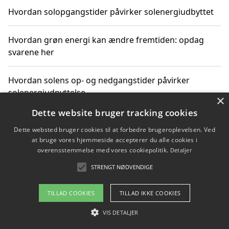
Hvordan solopgangstider påvirker solenergiudbyttet
Hvordan grøn energi kan ændre fremtiden: opdag
svarene her
Hvordan solens op- og nedgangstider påvirker
solenergiudnyttelse
×
Dette website bruger tracking cookies
Hvordan du får svar på energispørgsmål om
Dette websted bruger cookies til at forbedre brugeroplevelsen. Ved
vedvarende energikilder
at bruge vores hjemmeside accepterer du alle cookies i
overensstemmelse med vores cookiepolitik.
Detaljer
STRENGT NØDVENDIGE
Copyright 2026 - Pilanto Aps
TILLAD COOKIES
TILLAD IKKE COOKIES
Om / kontakt
Blog
Betingelser
VIS DETALJER