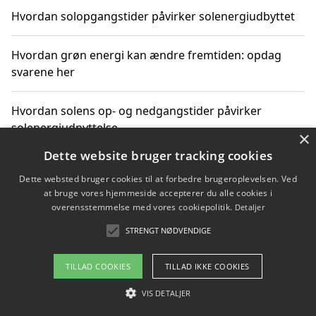
Hvordan solopgangstider påvirker solenergiudbyttet
Hvordan grøn energi kan ændre fremtiden: opdag
svarene her
Hvordan solens op- og nedgangstider påvirker
solenergiudnyttelse
×
Dette website bruger tracking cookies
Hvordan du får svar på energispørgsmål om
Dette websted bruger cookies til at forbedre brugeroplevelsen. Ved
vedvarende energikilder
at bruge vores hjemmeside accepterer du alle cookies i
overensstemmelse med vores cookiepolitik.
Detaljer
STRENGT NØDVENDIGE
Copyright 2026 - Pilanto Aps
TILLAD COOKIES
TILLAD IKKE COOKIES
Om / kontakt
Blog
Betingelser
VIS DETALJER