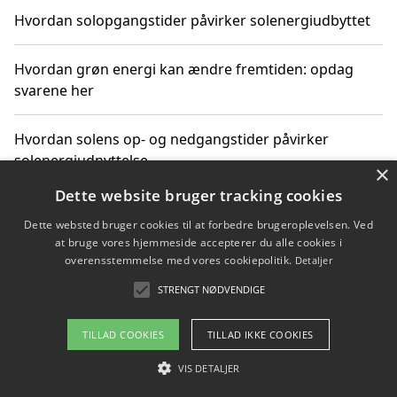
Hvordan solopgangstider påvirker solenergiudbyttet
Hvordan grøn energi kan ændre fremtiden: opdag
svarene her
Hvordan solens op- og nedgangstider påvirker
solenergiudnyttelse
×
Dette website bruger tracking cookies
Hvordan du får svar på energispørgsmål om
Dette websted bruger cookies til at forbedre brugeroplevelsen. Ved
vedvarende energikilder
at bruge vores hjemmeside accepterer du alle cookies i
overensstemmelse med vores cookiepolitik.
Detaljer
STRENGT NØDVENDIGE
Copyright 2026 - Pilanto Aps
TILLAD COOKIES
TILLAD IKKE COOKIES
Om / kontakt
Blog
Betingelser
VIS DETALJER