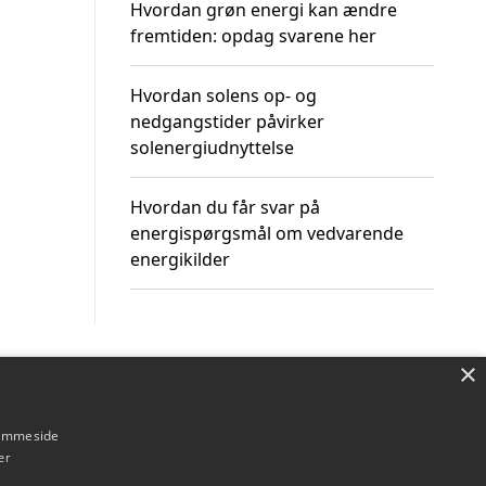
Hvordan grøn energi kan ændre
fremtiden: opdag svarene her
Hvordan solens op- og
nedgangstider påvirker
solenergiudnyttelse
Hvordan du får svar på
energispørgsmål om vedvarende
energikilder
×
Om / kontakt
Blog
Betingelser
hjemmeside
er