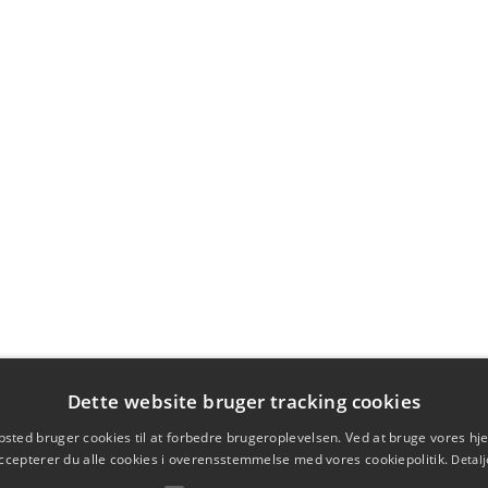
Dette website bruger tracking cookies
sted bruger cookies til at forbedre brugeroplevelsen. Ved at bruge vores 
ccepterer du alle cookies i overensstemmelse med vores cookiepolitik.
Detalj