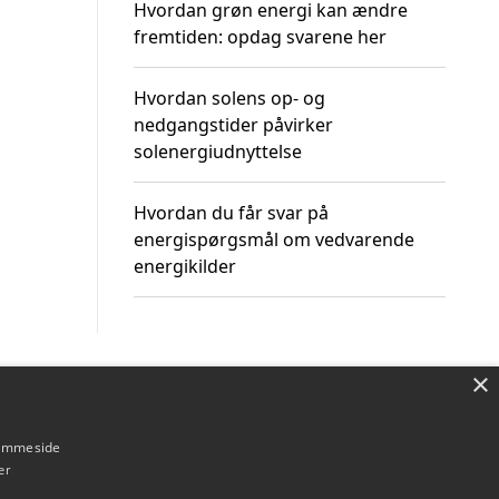
Hvordan grøn energi kan ændre
fremtiden: opdag svarene her
Hvordan solens op- og
nedgangstider påvirker
solenergiudnyttelse
Hvordan du får svar på
energispørgsmål om vedvarende
energikilder
×
Om / kontakt
Blog
Betingelser
hjemmeside
er