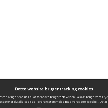
Dette website bruger tracking cookies
sted bruger cookies til at forbedre brugeroplevelsen. Ved at bruge vores 
ccepterer du alle cookies i overensstemmelse med vores cookiepolitik.
Detalj