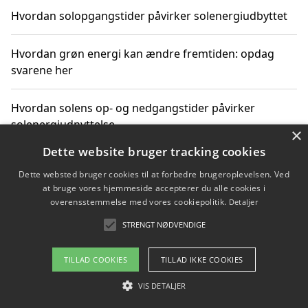
Hvordan solopgangstider påvirker solenergiudbyttet
Hvordan grøn energi kan ændre fremtiden: opdag
svarene her
Hvordan solens op- og nedgangstider påvirker
solenergiudnyttelse
×
Dette website bruger tracking cookies
Hvordan du får svar på energispørgsmål om
Dette websted bruger cookies til at forbedre brugeroplevelsen. Ved
vedvarende energikilder
at bruge vores hjemmeside accepterer du alle cookies i
overensstemmelse med vores cookiepolitik.
Detaljer
STRENGT NØDVENDIGE
Copyright 2026 - Pilanto Aps
TILLAD COOKIES
TILLAD IKKE COOKIES
Om / kontakt
Blog
Betingelser
VIS DETALJER