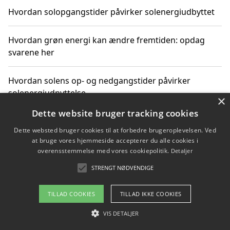
Hvordan solopgangstider påvirker solenergiudbyttet
Hvordan grøn energi kan ændre fremtiden: opdag
svarene her
Hvordan solens op- og nedgangstider påvirker
solenergiudnyttelse
×
Dette website bruger tracking cookies
Hvordan du får svar på energispørgsmål om
Dette websted bruger cookies til at forbedre brugeroplevelsen. Ved
vedvarende energikilder
at bruge vores hjemmeside accepterer du alle cookies i
overensstemmelse med vores cookiepolitik.
Detaljer
STRENGT NØDVENDIGE
Copyright 2026 - Pilanto Aps
TILLAD COOKIES
TILLAD IKKE COOKIES
Om / kontakt
Blog
Betingelser
VIS DETALJER