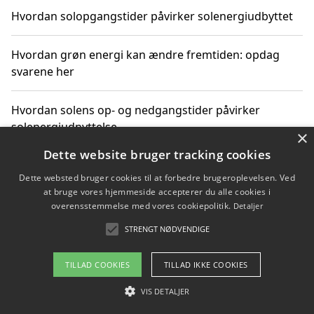
Hvordan solopgangstider påvirker solenergiudbyttet
Hvordan grøn energi kan ændre fremtiden: opdag
svarene her
Hvordan solens op- og nedgangstider påvirker
solenergiudnyttelse
×
Dette website bruger tracking cookies
Hvordan du får svar på energispørgsmål om
Dette websted bruger cookies til at forbedre brugeroplevelsen. Ved
vedvarende energikilder
at bruge vores hjemmeside accepterer du alle cookies i
overensstemmelse med vores cookiepolitik.
Detaljer
STRENGT NØDVENDIGE
Copyright 2026 - Pilanto Aps
TILLAD COOKIES
TILLAD IKKE COOKIES
Om / kontakt
Blog
Betingelser
VIS DETALJER