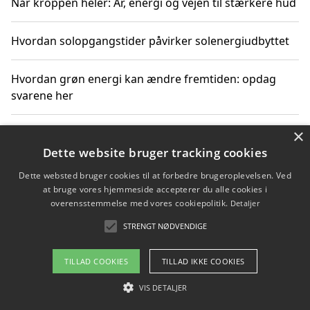
Når kroppen heler: Ar, energi og vejen til stærkere hud
Hvordan solopgangstider påvirker solenergiudbyttet
Hvordan grøn energi kan ændre fremtiden: opdag
svarene her
×
Hvordan solens op- og nedgangstider påvirker
solenergiudnyttelse
Dette website bruger tracking cookies
Dette websted bruger cookies til at forbedre brugeroplevelsen. Ved
Hvordan du får svar på energispørgsmål om
at bruge vores hjemmeside accepterer du alle cookies i
vedvarende energikilder
overensstemmelse med vores cookiepolitik.
Detaljer
STRENGT NØDVENDIGE
TILLAD COOKIES
TILLAD IKKE COOKIES
Copyright 2026 - Pilanto Aps
Om / kontakt
VIS DETALJER
Blog
Betingelser