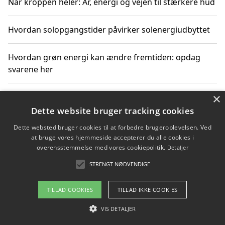
Når kroppen heler: Ar, energi og vejen til stærkere hud
Hvordan solopgangstider påvirker solenergiudbyttet
Hvordan grøn energi kan ændre fremtiden: opdag
svarene her
×
Hvordan solens op- og nedgangstider påvirker
solenergiudnyttelse
Dette website bruger tracking cookies
Dette websted bruger cookies til at forbedre brugeroplevelsen. Ved
Hvordan du får svar på energispørgsmål om
at bruge vores hjemmeside accepterer du alle cookies i
vedvarende energikilder
overensstemmelse med vores cookiepolitik.
Detaljer
STRENGT NØDVENDIGE
TILLAD COOKIES
TILLAD IKKE COOKIES
Copyright 2026 - Pilanto Aps
Om / kontakt
VIS DETALJER
Blog
Betingelser