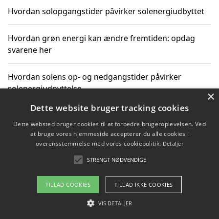
Hvordan solopgangstider påvirker solenergiudbyttet
Hvordan grøn energi kan ændre fremtiden: opdag
svarene her
Hvordan solens op- og nedgangstider påvirker
solenergiudnyttelse
×
Dette website bruger tracking cookies
Hvordan du får svar på energispørgsmål om
Dette websted bruger cookies til at forbedre brugeroplevelsen. Ved
vedvarende energikilder
at bruge vores hjemmeside accepterer du alle cookies i
overensstemmelse med vores cookiepolitik.
Detaljer
STRENGT NØDVENDIGE
Copyright 2026 - Pilanto Aps
TILLAD COOKIES
TILLAD IKKE COOKIES
Om / kontakt
Blog
Betingelser
VIS DETALJER