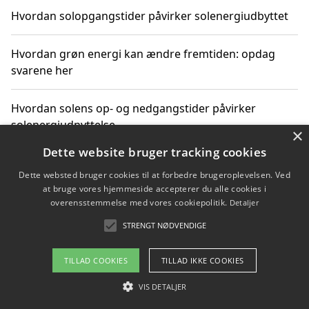
Hvordan solopgangstider påvirker solenergiudbyttet
Hvordan grøn energi kan ændre fremtiden: opdag
svarene her
Hvordan solens op- og nedgangstider påvirker
solenergiudnyttelse
×
Dette website bruger tracking cookies
Hvordan du får svar på energispørgsmål om
Dette websted bruger cookies til at forbedre brugeroplevelsen. Ved
vedvarende energikilder
at bruge vores hjemmeside accepterer du alle cookies i
overensstemmelse med vores cookiepolitik.
Detaljer
STRENGT NØDVENDIGE
Copyright 2026 - Pilanto Aps
TILLAD COOKIES
TILLAD IKKE COOKIES
Om / kontakt
Blog
Betingelser
VIS DETALJER