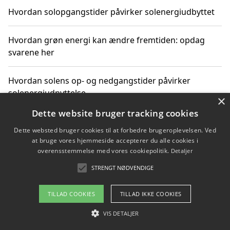
Hvordan solopgangstider påvirker solenergiudbyttet
Hvordan grøn energi kan ændre fremtiden: opdag
svarene her
Hvordan solens op- og nedgangstider påvirker
solenergiudnyttelse
×
Dette website bruger tracking cookies
Hvordan du får svar på energispørgsmål om
Dette websted bruger cookies til at forbedre brugeroplevelsen. Ved
vedvarende energikilder
at bruge vores hjemmeside accepterer du alle cookies i
overensstemmelse med vores cookiepolitik.
Detaljer
STRENGT NØDVENDIGE
Copyright 2026 - Pilanto Aps
TILLAD COOKIES
TILLAD IKKE COOKIES
Om / kontakt
Blog
Betingelser
VIS DETALJER