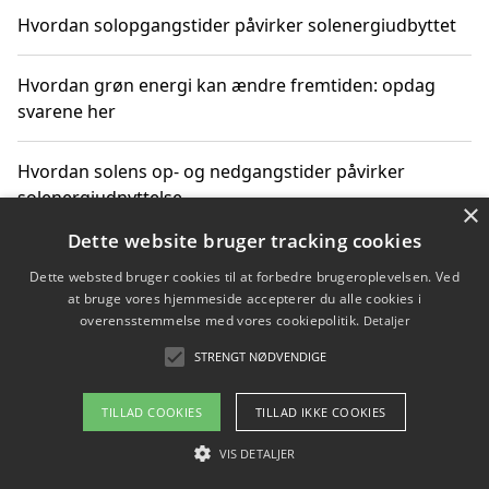
Hvordan solopgangstider påvirker solenergiudbyttet
Hvordan grøn energi kan ændre fremtiden: opdag
svarene her
Hvordan solens op- og nedgangstider påvirker
solenergiudnyttelse
×
Dette website bruger tracking cookies
Hvordan du får svar på energispørgsmål om
Dette websted bruger cookies til at forbedre brugeroplevelsen. Ved
vedvarende energikilder
at bruge vores hjemmeside accepterer du alle cookies i
overensstemmelse med vores cookiepolitik.
Detaljer
STRENGT NØDVENDIGE
Copyright 2026 - Pilanto Aps
TILLAD COOKIES
TILLAD IKKE COOKIES
Om / kontakt
Blog
Betingelser
VIS DETALJER