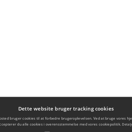
Dette website bruger tracking cookies
sted bruger cookies til at forbedre brugeroplevelsen. Ved at bruge vores 
ccepterer du alle cookies i overensstemmelse med vores cookiepolitik.
Detalj