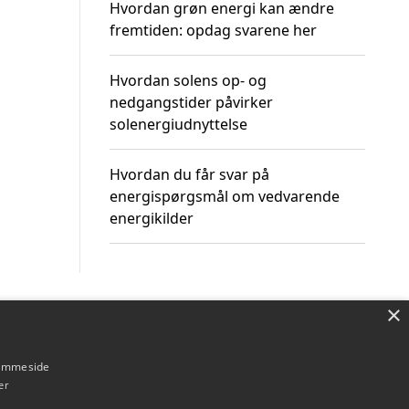
Hvordan grøn energi kan ændre
fremtiden: opdag svarene her
Hvordan solens op- og
nedgangstider påvirker
solenergiudnyttelse
Hvordan du får svar på
energispørgsmål om vedvarende
energikilder
×
Om / kontakt
Blog
Betingelser
hjemmeside
er