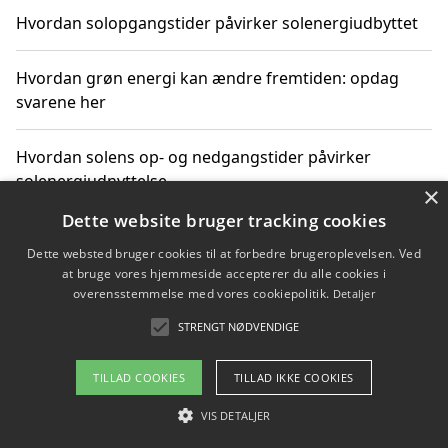
Hvordan solopgangstider påvirker solenergiudbyttet
Hvordan grøn energi kan ændre fremtiden: opdag
svarene her
Hvordan solens op- og nedgangstider påvirker
solenergiudnyttelse
×
Dette website bruger tracking cookies
Hvordan du får svar på energispørgsmål om
Dette websted bruger cookies til at forbedre brugeroplevelsen. Ved
vedvarende energikilder
at bruge vores hjemmeside accepterer du alle cookies i
overensstemmelse med vores cookiepolitik.
Detaljer
STRENGT NØDVENDIGE
Copyright 2026 - Pilanto Aps
TILLAD COOKIES
TILLAD IKKE COOKIES
Om / kontakt
Blog
Betingelser
VIS DETALJER