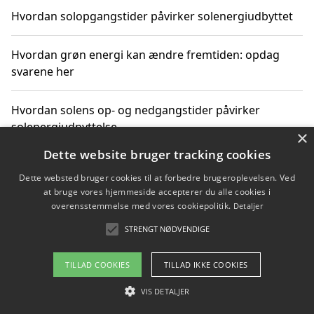
Hvordan solopgangstider påvirker solenergiudbyttet
Hvordan grøn energi kan ændre fremtiden: opdag
svarene her
Hvordan solens op- og nedgangstider påvirker
solenergiudnyttelse
×
Dette website bruger tracking cookies
Hvordan du får svar på energispørgsmål om
Dette websted bruger cookies til at forbedre brugeroplevelsen. Ved
vedvarende energikilder
at bruge vores hjemmeside accepterer du alle cookies i
overensstemmelse med vores cookiepolitik.
Detaljer
STRENGT NØDVENDIGE
Copyright 2026 - Pilanto Aps
TILLAD COOKIES
TILLAD IKKE COOKIES
Om / kontakt
Blog
Betingelser
VIS DETALJER