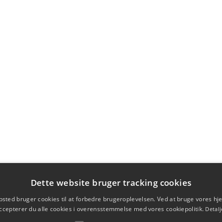
Dette website bruger tracking cookies
sted bruger cookies til at forbedre brugeroplevelsen. Ved at bruge vores 
ccepterer du alle cookies i overensstemmelse med vores cookiepolitik.
Detalj