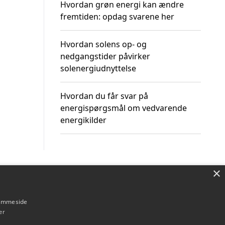
Hvordan grøn energi kan ændre
fremtiden: opdag svarene her
Hvordan solens op- og
nedgangstider påvirker
solenergiudnyttelse
Hvordan du får svar på
energispørgsmål om vedvarende
energikilder
×
Om / kontakt
Blog
Betingelser
hjemmeside
er