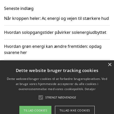
Seneste indlæg
Når kroppen heler: Ar, energi og vejen til stærkere hud
Hvordan solopgangstider påvirker solenergiudbyttet
Hvordan grøn energi kan ændre fremtiden: opdag
svarene her
×
Hvordan solens op- og nedgangstider påvirker
Dette website bruger tracking cookies
solenergiudnyttelse
Dette websted bruger cookies til at forbedre brugeroplevelsen. Ved
at bruge vores hjemmeside accepterer du alle cookies i
Hvordan du får svar på energispørgsmål om
overensstemmelse med vores cookiepolitik.
Detaljer
vedvarende energikilder
STRENGT NØDVENDIGE
TILLAD COOKIES
TILLAD IKKE COOKIES