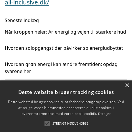
all-inclusive.dk/
Seneste indlæg
Når kroppen heler: Ar, energi og vejen til stærkere hud
Hvordan solopgangstider påvirker solenergiudbyttet
Hvordan grøn energi kan ændre fremtiden: opdag
svarene her
×
Hvordan solens op- og nedgangstider påvirker
Dette website bruger tracking cookies
solenergiudnyttelse
Dette websted bruger cookies til at forbedre brugeroplevelsen. Ved
at bruge vores hjemmeside accepterer du alle cookies i
Hvordan du får svar på energispørgsmål om
overensstemmelse med vores cookiepolitik.
Detaljer
vedvarende energikilder
STRENGT NØDVENDIGE