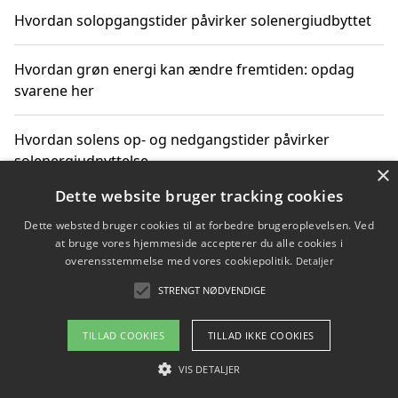
Hvordan solopgangstider påvirker solenergiudbyttet
Hvordan grøn energi kan ændre fremtiden: opdag
svarene her
Hvordan solens op- og nedgangstider påvirker
solenergiudnyttelse
×
Dette website bruger tracking cookies
Hvordan du får svar på energispørgsmål om
Dette websted bruger cookies til at forbedre brugeroplevelsen. Ved
vedvarende energikilder
at bruge vores hjemmeside accepterer du alle cookies i
overensstemmelse med vores cookiepolitik.
Detaljer
STRENGT NØDVENDIGE
Copyright 2026 - Pilanto Aps
TILLAD COOKIES
TILLAD IKKE COOKIES
Om / kontakt
Blog
Betingelser
VIS DETALJER