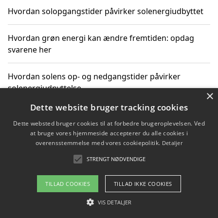
Hvordan solopgangstider påvirker solenergiudbyttet
Hvordan grøn energi kan ændre fremtiden: opdag
svarene her
Hvordan solens op- og nedgangstider påvirker
solenergiudnyttelse
×
Dette website bruger tracking cookies
Hvordan du får svar på energispørgsmål om
Dette websted bruger cookies til at forbedre brugeroplevelsen. Ved
vedvarende energikilder
at bruge vores hjemmeside accepterer du alle cookies i
overensstemmelse med vores cookiepolitik.
Detaljer
STRENGT NØDVENDIGE
Copyright 2026 - Pilanto Aps
TILLAD COOKIES
TILLAD IKKE COOKIES
Om / kontakt
Blog
Betingelser
VIS DETALJER