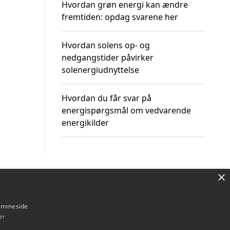
Hvordan grøn energi kan ændre
fremtiden: opdag svarene her
Hvordan solens op- og
nedgangstider påvirker
solenergiudnyttelse
Hvordan du får svar på
energispørgsmål om vedvarende
energikilder
×
Om / kontakt
Blog
Betingelser
hjemmeside
er