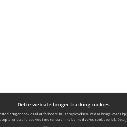
Dette website bruger tracking cookies
sted bruger cookies til at forbedre brugeroplevelsen. Ved at bruge vores 
ccepterer du alle cookies i overensstemmelse med vores cookiepolitik.
Detalj