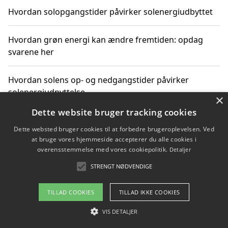
Hvordan solopgangstider påvirker solenergiudbyttet
Hvordan grøn energi kan ændre fremtiden: opdag
svarene her
Hvordan solens op- og nedgangstider påvirker
solenergiudnyttelse
×
Dette website bruger tracking cookies
Hvordan du får svar på energispørgsmål om
Dette websted bruger cookies til at forbedre brugeroplevelsen. Ved
vedvarende energikilder
at bruge vores hjemmeside accepterer du alle cookies i
overensstemmelse med vores cookiepolitik.
Detaljer
STRENGT NØDVENDIGE
Copyright 2026 - Pilanto Aps
TILLAD COOKIES
TILLAD IKKE COOKIES
Om / kontakt
Blog
Betingelser
VIS DETALJER