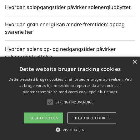
Hvordan solopgangstider påvirker solenergiudbyttet
Hvordan grøn energi kan ændre fremtiden: opdag
svarene her
Hvordan solens op- og nedgangstider påvirker
solenergiudnyttelse
×
Dette website bruger tracking cookies
Hvordan du får svar på energispørgsmål om
Dette websted bruger cookies til at forbedre brugeroplevelsen. Ved
vedvarende energikilder
at bruge vores hjemmeside accepterer du alle cookies i
overensstemmelse med vores cookiepolitik.
Detaljer
STRENGT NØDVENDIGE
Copyright 2026 - Pilanto Aps
TILLAD COOKIES
TILLAD IKKE COOKIES
Om / kontakt
Blog
Betingelser
VIS DETALJER