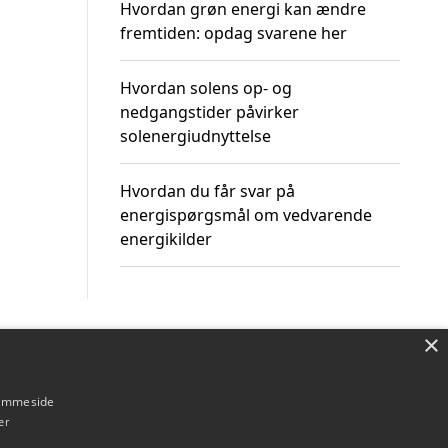
Hvordan grøn energi kan ændre
fremtiden: opdag svarene her
Hvordan solens op- og
nedgangstider påvirker
solenergiudnyttelse
Hvordan du får svar på
energispørgsmål om vedvarende
energikilder
×
Om / kontakt
Blog
Betingelser
hjemmeside
er