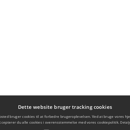
Dette website bruger tracking cookies
sted bruger cookies til at forbedre brugeroplevelsen. Ved at bruge vores 
ccepterer du alle cookies i overensstemmelse med vores cookiepolitik.
Detalj