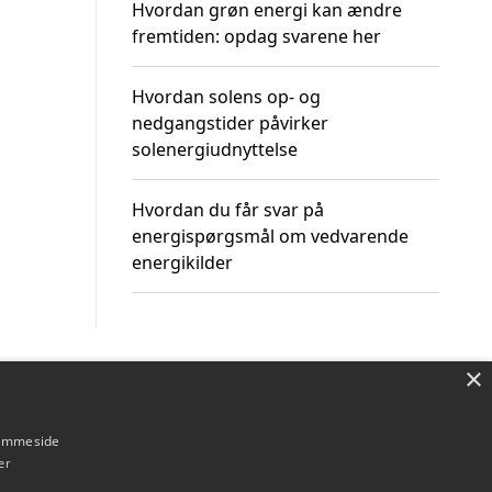
Hvordan grøn energi kan ændre
fremtiden: opdag svarene her
Hvordan solens op- og
nedgangstider påvirker
solenergiudnyttelse
Hvordan du får svar på
energispørgsmål om vedvarende
energikilder
×
Om / kontakt
Blog
Betingelser
hjemmeside
er