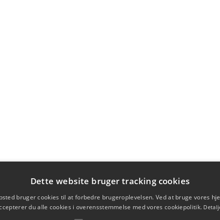
Dette website bruger tracking cookies
sted bruger cookies til at forbedre brugeroplevelsen. Ved at bruge vores 
ccepterer du alle cookies i overensstemmelse med vores cookiepolitik.
Detalj