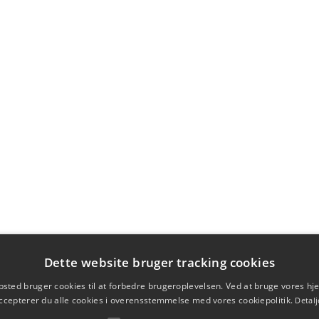
Dette website bruger tracking cookies
sted bruger cookies til at forbedre brugeroplevelsen. Ved at bruge vores 
ccepterer du alle cookies i overensstemmelse med vores cookiepolitik.
Detalj