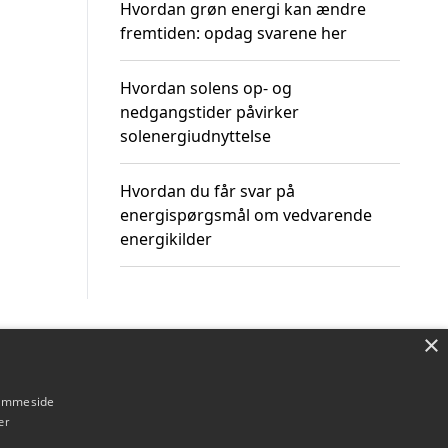
Hvordan grøn energi kan ændre
fremtiden: opdag svarene her
Hvordan solens op- og
nedgangstider påvirker
solenergiudnyttelse
Hvordan du får svar på
energispørgsmål om vedvarende
energikilder
×
Om / kontakt
Blog
Betingelser
hjemmeside
er