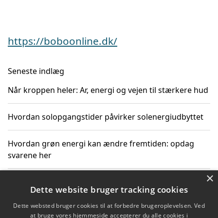
https://boboonline.dk/
Seneste indlæg
Når kroppen heler: Ar, energi og vejen til stærkere hud
Hvordan solopgangstider påvirker solenergiudbyttet
Hvordan grøn energi kan ændre fremtiden: opdag
svarene her
×
Hvordan solens op- og nedgangstider påvirker
Dette website bruger tracking cookies
solenergiudnyttelse
Dette websted bruger cookies til at forbedre brugeroplevelsen. Ved
at bruge vores hjemmeside accepterer du alle cookies i