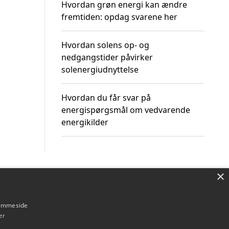
Hvordan grøn energi kan ændre
fremtiden: opdag svarene her
Hvordan solens op- og
nedgangstider påvirker
solenergiudnyttelse
Hvordan du får svar på
energispørgsmål om vedvarende
energikilder
×
Om / kontakt
Blog
Betingelser
hjemmeside
er