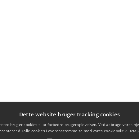
Dette website bruger tracking cookies
sted bruger cookies til at forbedre brugeroplevelsen. Ved at bruge vores 
ccepterer du alle cookies i overensstemmelse med vores cookiepolitik.
Detalj