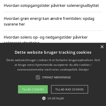
Hvordan solopgangstider påvirker solenergiudbyttet
Hvordan grøn energi kan ændre fremtiden: opdag
svarene her
Hvordan solens op- og nedgangstider påvirker
solenergiudnyttelse
×
Dette website bruger tracking cookies
Hvordan du får svar på energispørgsmål om
Dette websted bruger cookies til at forbedre brugeroplevelsen. Ved
vedvarende energikilder
at bruge vores hjemmeside accepterer du alle cookies i
overensstemmelse med vores cookiepolitik.
Detaljer
STRENGT NØDVENDIGE
Copyright 2026 - Pilanto Aps
TILLAD COOKIES
TILLAD IKKE COOKIES
Om / kontakt
Blog
Betingelser
VIS DETALJER