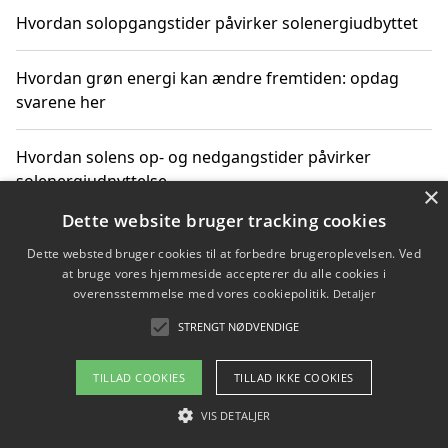
Hvordan solopgangstider påvirker solenergiudbyttet
Hvordan grøn energi kan ændre fremtiden: opdag
svarene her
Hvordan solens op- og nedgangstider påvirker
solenergiudnyttelse
×
Dette website bruger tracking cookies
Hvordan du får svar på energispørgsmål om
Dette websted bruger cookies til at forbedre brugeroplevelsen. Ved
vedvarende energikilder
at bruge vores hjemmeside accepterer du alle cookies i
overensstemmelse med vores cookiepolitik.
Detaljer
STRENGT NØDVENDIGE
Copyright 2026 - Pilanto Aps
TILLAD COOKIES
TILLAD IKKE COOKIES
Om / kontakt
Blog
Betingelser
VIS DETALJER