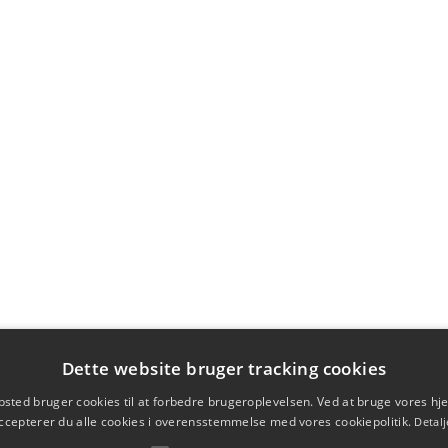
Dette website bruger tracking cookies
sted bruger cookies til at forbedre brugeroplevelsen. Ved at bruge vores 
ccepterer du alle cookies i overensstemmelse med vores cookiepolitik.
Detalj