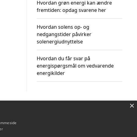
Hvordan grøn energi kan ændre
fremtiden: opdag svarene her
Hvordan solens op- og
nedgangstider påvirker
solenergiudnyttelse
Hvordan du får svar på
energispørgsmål om vedvarende
energikilder
×
Om / kontakt
Blog
Betingelser
hjemmeside
er