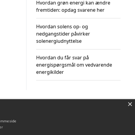
Hvordan grøn energi kan ændre
fremtiden: opdag svarene her
Hvordan solens op- og
nedgangstider påvirker
solenergiudnyttelse
Hvordan du får svar på
energispørgsmål om vedvarende
energikilder
×
Om / kontakt
Blog
Betingelser
hjemmeside
er