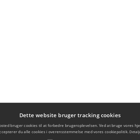
Dette website bruger tracking cookies
sted bruger cookies til at forbedre brugeroplevelsen. Ved at bruge vores 
ccepterer du alle cookies i overensstemmelse med vores cookiepolitik.
Detalj