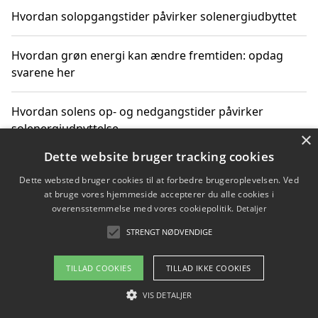
Hvordan solopgangstider påvirker solenergiudbyttet
Hvordan grøn energi kan ændre fremtiden: opdag
svarene her
Hvordan solens op- og nedgangstider påvirker
solenergiudnyttelse
×
Dette website bruger tracking cookies
Hvordan du får svar på energispørgsmål om
Dette websted bruger cookies til at forbedre brugeroplevelsen. Ved
vedvarende energikilder
at bruge vores hjemmeside accepterer du alle cookies i
overensstemmelse med vores cookiepolitik.
Detaljer
STRENGT NØDVENDIGE
Copyright 2026 - Pilanto Aps
TILLAD COOKIES
TILLAD IKKE COOKIES
Om / kontakt
Blog
Betingelser
VIS DETALJER