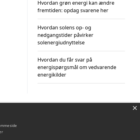
Hvordan grøn energi kan ændre
fremtiden: opdag svarene her
Hvordan solens op- og
nedgangstider påvirker
solenergiudnyttelse
Hvordan du får svar på
energispørgsmål om vedvarende
energikilder
×
Om / kontakt
Blog
Betingelser
hjemmeside
er