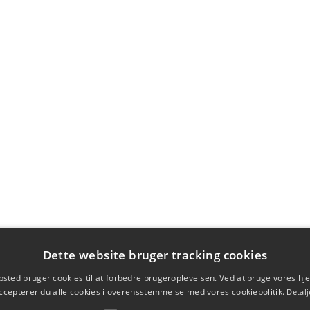
Dette website bruger tracking cookies
sted bruger cookies til at forbedre brugeroplevelsen. Ved at bruge vores 
ccepterer du alle cookies i overensstemmelse med vores cookiepolitik.
Detalj