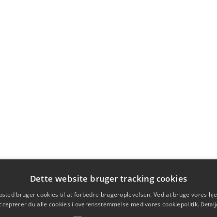
Dette website bruger tracking cookies
sted bruger cookies til at forbedre brugeroplevelsen. Ved at bruge vores 
ccepterer du alle cookies i overensstemmelse med vores cookiepolitik.
Detalj