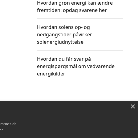
Hvordan grøn energi kan ændre
fremtiden: opdag svarene her
Hvordan solens op- og
nedgangstider påvirker
solenergiudnyttelse
Hvordan du får svar på
energispørgsmål om vedvarende
energikilder
×
Om / kontakt
Blog
Betingelser
hjemmeside
er