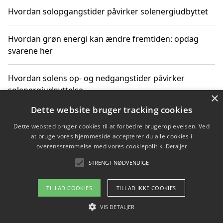
Hvordan solopgangstider påvirker solenergiudbyttet
Hvordan grøn energi kan ændre fremtiden: opdag
svarene her
Hvordan solens op- og nedgangstider påvirker
solenergiudnyttelse
×
Dette website bruger tracking cookies
Hvordan du får svar på energispørgsmål om
Dette websted bruger cookies til at forbedre brugeroplevelsen. Ved
vedvarende energikilder
at bruge vores hjemmeside accepterer du alle cookies i
overensstemmelse med vores cookiepolitik.
Detaljer
STRENGT NØDVENDIGE
Copyright 2026 - Pilanto Aps
TILLAD COOKIES
TILLAD IKKE COOKIES
Om / kontakt
Blog
Betingelser
VIS DETALJER