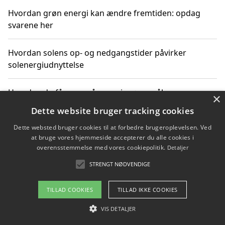
Hvordan grøn energi kan ændre fremtiden: opdag
svarene her
Hvordan solens op- og nedgangstider påvirker
solenergiudnyttelse
Hvordan du får svar på energispørgsmål om
×
vedvarende energikilder
Dette website bruger tracking cookies
Dette websted bruger cookies til at forbedre brugeroplevelsen. Ved
at bruge vores hjemmeside accepterer du alle cookies i
overensstemmelse med vores cookiepolitik.
Detaljer
Copyright 2026 - Pilanto Aps
STRENGT NØDVENDIGE
Om / kontakt
Blog
Betingelser
TILLAD COOKIES
TILLAD IKKE COOKIES
VIS DETALJER