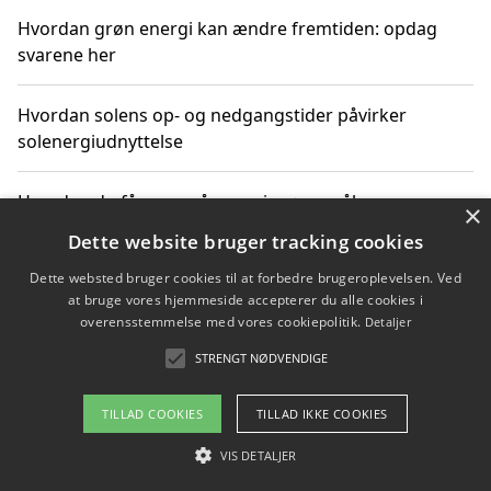
Hvordan grøn energi kan ændre fremtiden: opdag
svarene her
Hvordan solens op- og nedgangstider påvirker
solenergiudnyttelse
Hvordan du får svar på energispørgsmål om
×
vedvarende energikilder
Dette website bruger tracking cookies
Dette websted bruger cookies til at forbedre brugeroplevelsen. Ved
at bruge vores hjemmeside accepterer du alle cookies i
overensstemmelse med vores cookiepolitik.
Detaljer
Copyright 2026 - Pilanto Aps
STRENGT NØDVENDIGE
Om / kontakt
Blog
Betingelser
TILLAD COOKIES
TILLAD IKKE COOKIES
VIS DETALJER