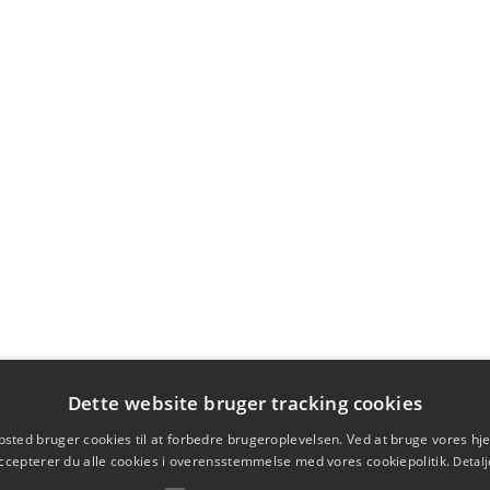
Dette website bruger tracking cookies
sted bruger cookies til at forbedre brugeroplevelsen. Ved at bruge vores 
ccepterer du alle cookies i overensstemmelse med vores cookiepolitik.
Detalj