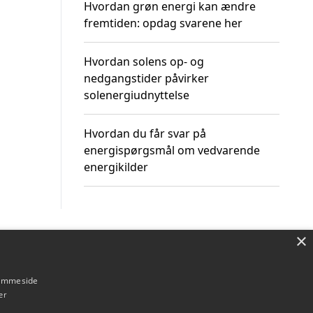
Hvordan grøn energi kan ændre
fremtiden: opdag svarene her
Hvordan solens op- og
nedgangstider påvirker
solenergiudnyttelse
Hvordan du får svar på
energispørgsmål om vedvarende
energikilder
×
Om / kontakt
Blog
Betingelser
hjemmeside
er