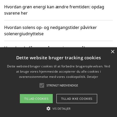
Hvordan grøn energi kan ændre fremtiden: opdag
svarene her
Hvordan solens op- og nedgangstider påvirker
solenergiudnyttelse
Hvordan du får svar på energispørgsmål om
×
vedvarende energikilder
Dette website bruger tracking cookies
Dette websted bruger cookies til at forbedre brugeroplevelsen. Ved
at bruge vores hjemmeside accepterer du alle cookies i
overensstemmelse med vores cookiepolitik.
Detaljer
Copyright 2026 - Pilanto Aps
STRENGT NØDVENDIGE
Om / kontakt
Blog
Betingelser
TILLAD COOKIES
TILLAD IKKE COOKIES
VIS DETALJER