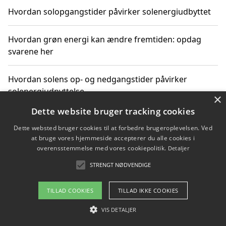
Hvordan solopgangstider påvirker solenergiudbyttet
Hvordan grøn energi kan ændre fremtiden: opdag
svarene her
Hvordan solens op- og nedgangstider påvirker
solenergiudnyttelse
×
Dette website bruger tracking cookies
Hvordan du får svar på energispørgsmål om
Dette websted bruger cookies til at forbedre brugeroplevelsen. Ved
vedvarende energikilder
at bruge vores hjemmeside accepterer du alle cookies i
overensstemmelse med vores cookiepolitik.
Detaljer
STRENGT NØDVENDIGE
Copyright 2026 - Pilanto Aps
TILLAD COOKIES
TILLAD IKKE COOKIES
Om / kontakt
Blog
Betingelser
VIS DETALJER