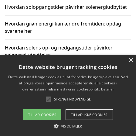
Hvordan solopgangstider påvirker solenergiudbyttet
Hvordan grøn energi kan ændre fremtiden: opdag
svarene her
Hvordan solens op- og nedgangstider påvirker
solenergiudnyttelse
×
Dette website bruger tracking cookies
Hvordan du får svar på energispørgsmål om
Dette websted bruger cookies til at forbedre brugeroplevelsen. Ved
vedvarende energikilder
at bruge vores hjemmeside accepterer du alle cookies i
overensstemmelse med vores cookiepolitik.
Detaljer
STRENGT NØDVENDIGE
Copyright 2026 - Pilanto Aps
TILLAD COOKIES
TILLAD IKKE COOKIES
Om / kontakt
Blog
Betingelser
VIS DETALJER