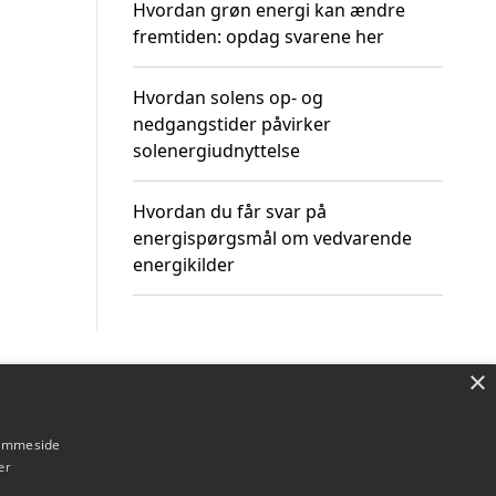
Hvordan grøn energi kan ændre
fremtiden: opdag svarene her
Hvordan solens op- og
nedgangstider påvirker
solenergiudnyttelse
Hvordan du får svar på
energispørgsmål om vedvarende
energikilder
×
Om / kontakt
Blog
Betingelser
hjemmeside
er