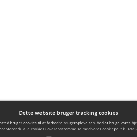
Dette website bruger tracking cookies
sted bruger cookies til at forbedre brugeroplevelsen. Ved at bruge vores 
ccepterer du alle cookies i overensstemmelse med vores cookiepolitik.
Detalj