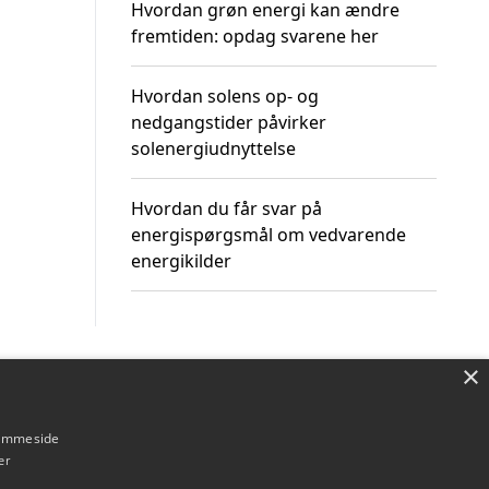
Hvordan grøn energi kan ændre
fremtiden: opdag svarene her
Hvordan solens op- og
nedgangstider påvirker
solenergiudnyttelse
Hvordan du får svar på
energispørgsmål om vedvarende
energikilder
×
Om / kontakt
Blog
Betingelser
hjemmeside
er