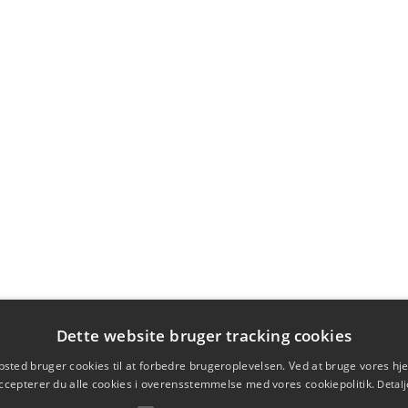
Dette website bruger tracking cookies
sted bruger cookies til at forbedre brugeroplevelsen. Ved at bruge vores 
ccepterer du alle cookies i overensstemmelse med vores cookiepolitik.
Detalj