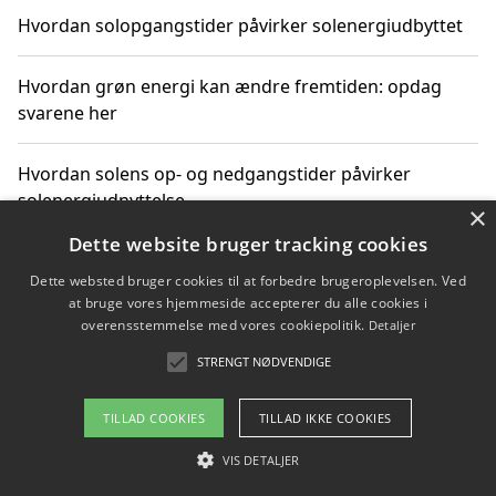
Hvordan solopgangstider påvirker solenergiudbyttet
Hvordan grøn energi kan ændre fremtiden: opdag
svarene her
Hvordan solens op- og nedgangstider påvirker
solenergiudnyttelse
×
Dette website bruger tracking cookies
Hvordan du får svar på energispørgsmål om
Dette websted bruger cookies til at forbedre brugeroplevelsen. Ved
vedvarende energikilder
at bruge vores hjemmeside accepterer du alle cookies i
overensstemmelse med vores cookiepolitik.
Detaljer
STRENGT NØDVENDIGE
Copyright 2026 - Pilanto Aps
TILLAD COOKIES
TILLAD IKKE COOKIES
Om / kontakt
Blog
Betingelser
VIS DETALJER